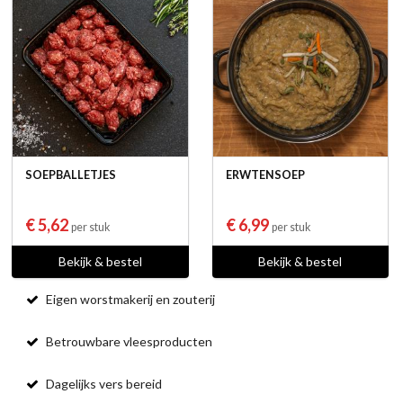
SOEPBALLETJES
ERWTENSOEP
€ 5,62
€ 6,99
per stuk
per stuk
Bekijk & bestel
Bekijk & bestel
Eigen worstmakerij en zouterij
Betrouwbare vleesproducten
Dagelijks vers bereid