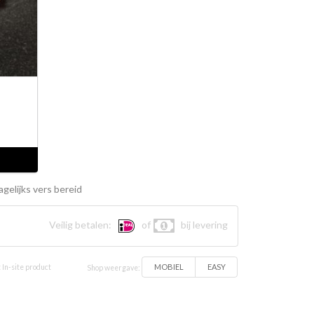
gelijks vers bereid
Veilig betalen:
of
bij levering
MOBIEL
EASY
 In-site product
Shop weergave: