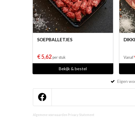
SOEPBALLETJES
DIKK
€ 5,62
per stuk
Vanaf
Bekijk & bestel
Eigen wor
Algemene voorwaarden
Privacy Statement