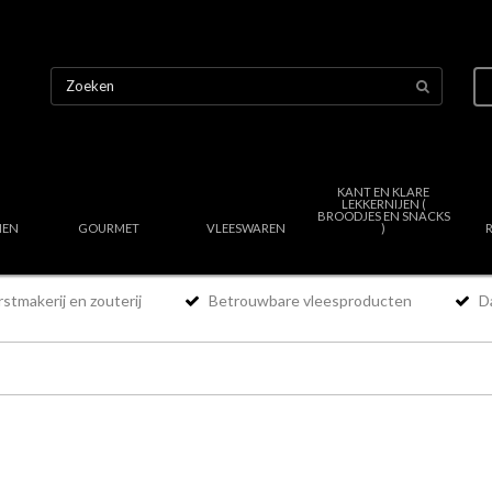
KANT EN KLARE
LEKKERNIJEN (
BROODJES EN SNACKS
NEN
GOURMET
VLEESWAREN
)
stmakerij en zouterij
Betrouwbare vleesproducten
Da