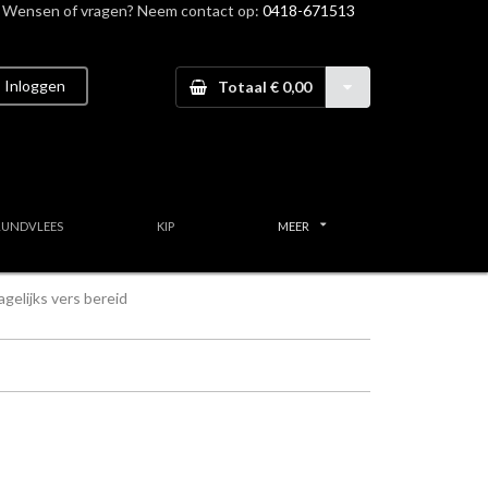
Wensen of vragen? Neem contact op:
0418-671513
Inloggen
Totaal € 0,00
RUNDVLEES
KIP
MEER
gelijks vers bereid