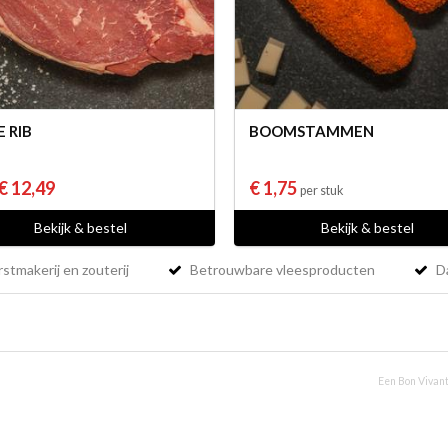
E RIB
BOOMSTAMMEN
€ 12,49
€ 1,75
per stuk
Bekijk & bestel
Bekijk & bestel
stmakerij en zouterij
Betrouwbare vleesproducten
Da
Een Bon Vivant