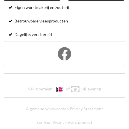
Eigen worstmakerij en zouterij
Betrouwbare vleesproducten
Dagelijks vers bereid
Veilig betalen:
of
bij levering
Algemene voorwaarden
Privacy Statement
Een Bon Vivant In-site product