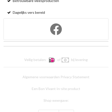
Betrouwbare vleesproducten
Dagelijks vers bereid
Veilig betalen:
of
bij levering
Algemene voorwaarden
Privacy Statement
Een Bon Vivant In-site product
Shop weergave: