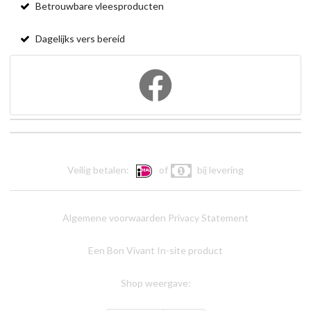
Betrouwbare vleesproducten
Dagelijks vers bereid
Veilig betalen:
of
bij levering
Algemene voorwaarden
Privacy Statement
Een Bon Vivant In-site product
Shop weergave: