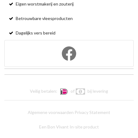
Eigen worstmakerij en zouterij
Betrouwbare vleesproducten
Dagelijks vers bereid
Veilig betalen:
of
bij levering
Algemene voorwaarden
Privacy Statement
Een Bon Vivant In-site product