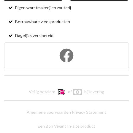
Eigen worstmakerij en zouterij
Betrouwbare vleesproducten
Dagelijks vers bereid
Veilig betalen:
of
bij levering
Algemene voorwaarden
Privacy Statement
Een Bon Vivant In-site product