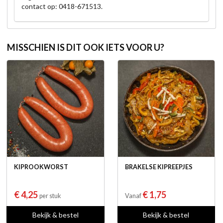
contact op: 0418-671513.
MISSCHIEN IS DIT OOK IETS VOOR U?
KIPROOKWORST
BRAKELSE KIPREEPJES
€ 4,25
€ 1,75
per stuk
Vanaf
Bekijk & bestel
Bekijk & bestel