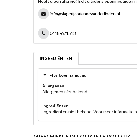
Heeft u een allergie? Belt u tijdens openingstijden n
info@slagerijcoriannevanderlinden.nl
0418-671513
INGREDIËNTEN
Fles beenhamsaus
Allergenen
Allergenen niet bekend.
Ingrediënten
Ingrediënten niet bekend. Voor meer informatie
MISSCHIEN IS DIT OOK IETS VOOR U?