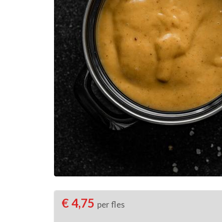
€ 4,75
per fles