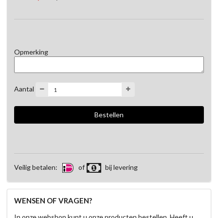
Heeft u verder vragen neem gerust contact met ons op, via 
0418-671513.
Opmerking
Aantal
Veilig betalen:
of
bij levering
WENSEN OF VRAGEN?
In onze webshop kunt u onze producten bestellen. Heeft u