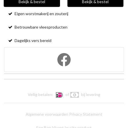
Bekijk & bestel
Bekijk & bestel
Eigen worstmakerij en zouterij
Betrouwbare vleesproducten
Dagelijks vers bereid
Veilig betalen:
of
bij levering
Algemene voorwaarden
Privacy Statement
Een Bon Vivant In-site product