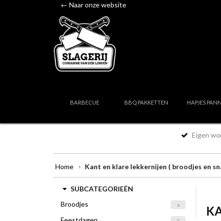
← Naar onze website
BARBECUE
BBQ PAKKETTEN
HAPJES PAN
Eigen wor
Home
Kant en klare lekkernijen ( broodjes en sn
SUBCATEGORIEËN
Broodjes
x
KA
Feestdagen
2