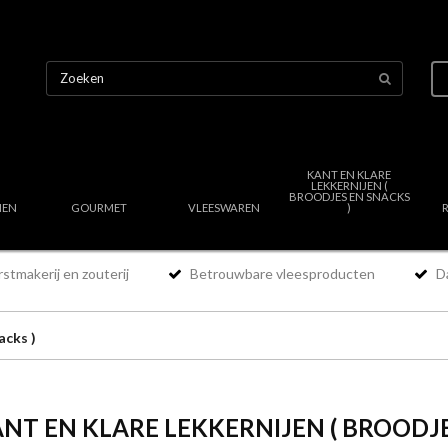
KANT EN KLARE
LEKKERNIJEN (
BROODJES EN SNACKS
NEN
GOURMET
VLEESWAREN
)
stmakerij en zouterij
Betrouwbare vleesproducten
Da
acks )
NT EN KLARE LEKKERNIJEN ( BROODJE