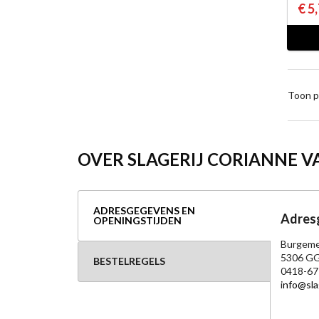
€ 5
Toon p
OVER SLAGERIJ CORIANNE V
ADRESGEGEVENS EN
Adresg
OPENINGSTIJDEN
Burgeme
5306 GG
BESTELREGELS
0418-67
i
nfo@sla