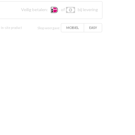
Veilig betalen:
of
bij levering
MOBIEL
EASY
 In-site product
Shop weergave: