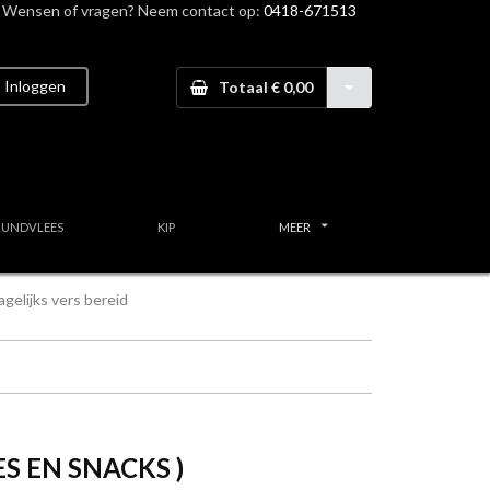
Wensen of vragen? Neem contact op:
0418-671513
Inloggen
Totaal € 0,00
RUNDVLEES
KIP
MEER
gelijks vers bereid
S EN SNACKS )