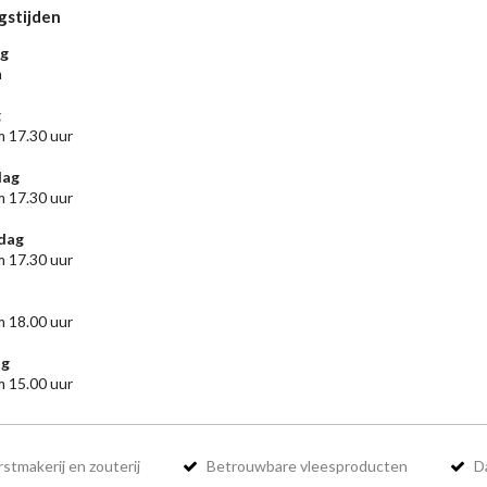
gstijden
g
n
g
m 17.30 uur
ag
m 17.30 uur
dag
m 17.30 uur
m 18.00 uur
ag
m 15.00 uur
stmakerij en zouterij
Betrouwbare vleesproducten
Da