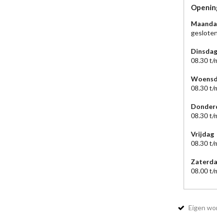
Openin
Maanda
geslote
Dinsda
08.30 t/
Woensd
08.30 t/
Donder
08.30 t/
Vrijdag
08.30 t/
Zaterd
08.00 t/
Eigen wor