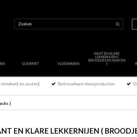
KANT EN KLARE
LEKKERNIJEN (
BROODJES EN SNACKS
NEN
GOURMET
VLEESWAREN
)
stmakerij en zouterij
Betrouwbare vleesproducten
Da
acks )
NT EN KLARE LEKKERNIJEN ( BROODJE