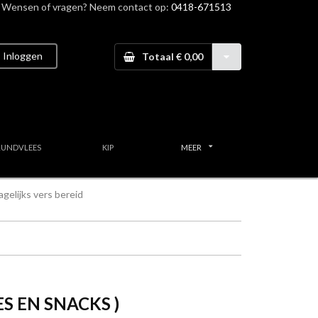
Wensen of vragen? Neem contact op:
0418-671513
Inloggen
Totaal € 0,00
RUNDVLEES
KIP
MEER
gelijks vers bereid
S EN SNACKS )