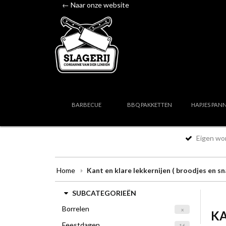
← Naar onze website
BARBECUE
BBQ PAKKETTEN
HAPJES PAN
Eigen wor
Home
Kant en klare lekkernijen ( broodjes en sn
SUBCATEGORIEËN
Borrelen
x
KA
Feestdagen
16