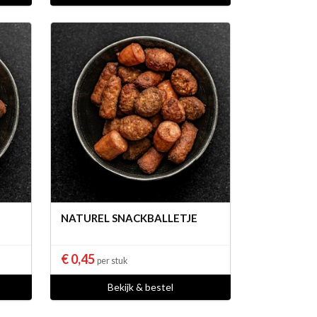
NATUREL SNACKBALLETJE
€ 0,45
per stuk
Bekijk & bestel