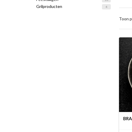
Grilproducten
4
Toon p
BRA