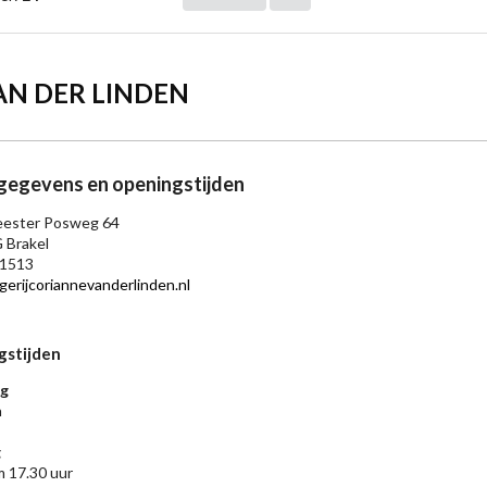
AN DER LINDEN
egevens en openingstijden
ester Posweg 64
 Brakel
1513
gerijcoriannevanderlinden.nl
gstijden
g
n
g
m 17.30 uur