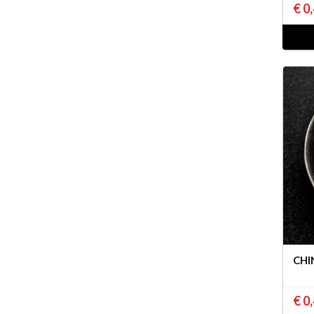
€ 0
CHI
€ 0