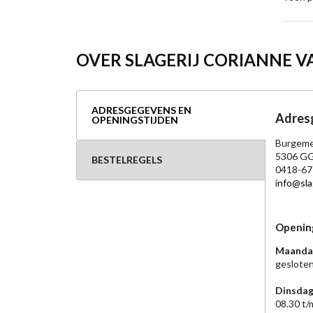
OVER SLAGERIJ CORIANNE V
ADRESGEGEVENS EN
Adresg
OPENINGSTIJDEN
Burgeme
5306 GG
BESTELREGELS
0418-67
i
nfo@sla
Openin
Maanda
geslote
Dinsda
08.30 t/