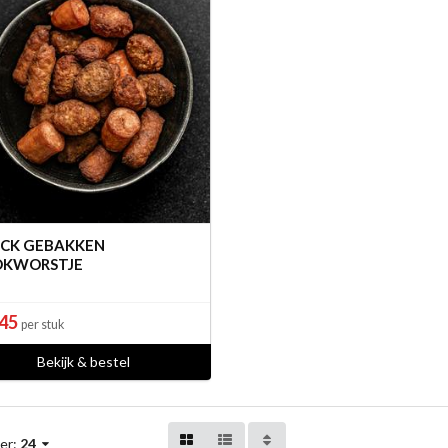
CK GEBAKKEN
OKWORSTJE
,45
per stuk
Bekijk & bestel
er:
24