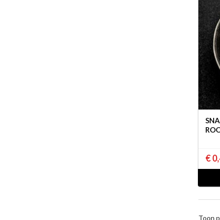
SNA
RO
€ 0
Toon p