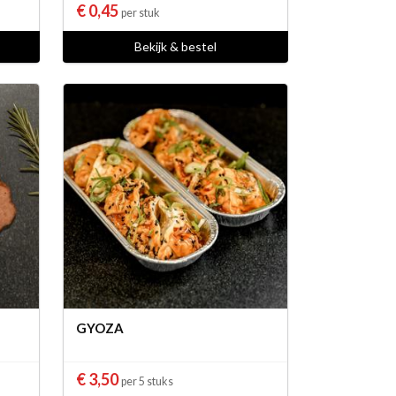
€ 0,45
per stuk
Bekijk & bestel
GYOZA
€ 3,50
per 5 stuks